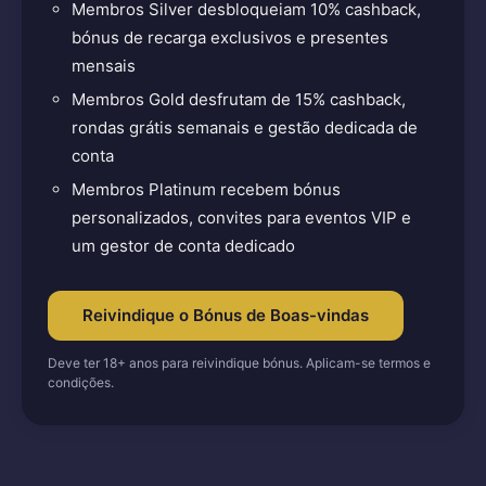
Membros Silver desbloqueiam 10% cashback,
bónus de recarga exclusivos e presentes
mensais
Membros Gold desfrutam de 15% cashback,
rondas grátis semanais e gestão dedicada de
conta
Membros Platinum recebem bónus
personalizados, convites para eventos VIP e
um gestor de conta dedicado
Reivindique o Bónus de Boas-vindas
Deve ter 18+ anos para reivindique bónus. Aplicam-se termos e
condições.