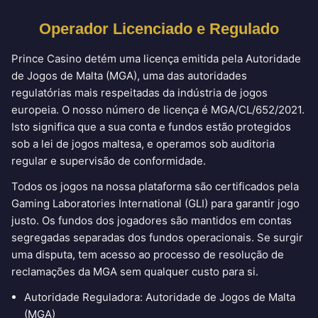
Operador Licenciado e Regulado
Prince Casino detém uma licença emitida pela Autoridade
de Jogos de Malta (MGA), uma das autoridades
regulatórias mais respeitadas da indústria de jogos
europeia. O nosso número de licença é MGA/CL/652/2021.
Isto significa que a sua conta e fundos estão protegidos
sob a lei de jogos maltesa, e operamos sob auditoria
regular e supervisão de conformidade.
Todos os jogos na nossa plataforma são certificados pela
Gaming Laboratories International (GLI) para garantir jogo
justo. Os fundos dos jogadores são mantidos em contas
segregadas separadas dos fundos operacionais. Se surgir
uma disputa, tem acesso ao processo de resolução de
reclamações da MGA sem qualquer custo para si.
Autoridade Reguladora: Autoridade de Jogos de Malta
(MGA)