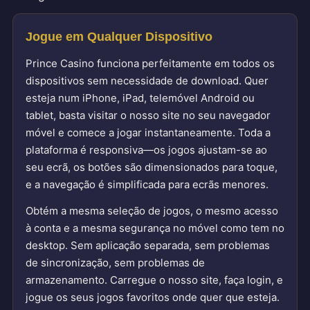
Jogue em Qualquer Dispositivo
Prince Casino funciona perfeitamente em todos os
dispositivos sem necessidade de download. Quer
esteja num iPhone, iPad, telemóvel Android ou
tablet, basta visitar o nosso site no seu navegador
móvel e comece a jogar instantaneamente. Toda a
plataforma é responsiva—os jogos ajustam-se ao
seu ecrã, os botões são dimensionados para toque,
e a navegação é simplificada para ecrãs menores.
Obtém a mesma seleção de jogos, o mesmo acesso
à conta e a mesma segurança no móvel como tem no
desktop. Sem aplicação separada, sem problemas
de sincronização, sem problemas de
armazenamento. Carregue o nosso site, faça login, e
jogue os seus jogos favoritos onde quer que esteja.