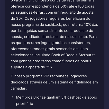
o valor a fluir. O nosso bónus de recarga semanal
oferece correspondência de 50% até €100 todas
as segundas-feiras, com um requisito de aposta
de 30x. Os jogadores regulares beneficiam do
nosso programa de cashback, que retorna 10% das
perdas líquidas semanalmente sem requisito de
aposta, creditado directamente na sua conta. Para
os que procuram jogos gratuitos consistentes,
oferecemos rondas grátis semanais em slots
selecionados incluindo Book of Dead e Starburst,
com ganhos creditados como fundos de bónus
sujeitos a aposta de 25x.
O nosso programa VIP reconhece jogadores
dedicados através de um sistema de fidelidade em
camadas:
Membros Bronze ganham 5% cashback e apoio
prioritário