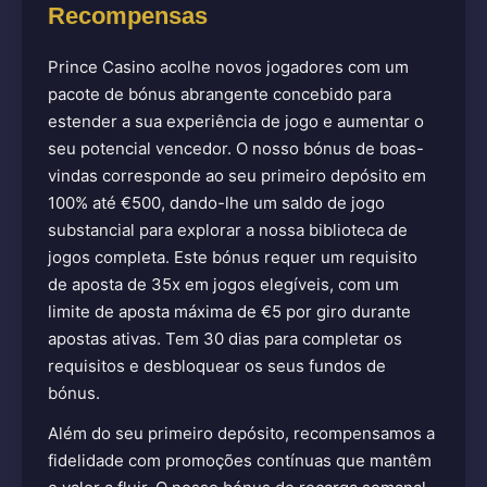
Recompensas
Prince Casino acolhe novos jogadores com um
pacote de bónus abrangente concebido para
estender a sua experiência de jogo e aumentar o
seu potencial vencedor. O nosso bónus de boas-
vindas corresponde ao seu primeiro depósito em
100% até €500, dando-lhe um saldo de jogo
substancial para explorar a nossa biblioteca de
jogos completa. Este bónus requer um requisito
de aposta de 35x em jogos elegíveis, com um
limite de aposta máxima de €5 por giro durante
apostas ativas. Tem 30 dias para completar os
requisitos e desbloquear os seus fundos de
bónus.
Além do seu primeiro depósito, recompensamos a
fidelidade com promoções contínuas que mantêm