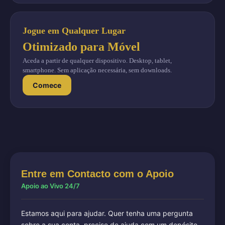
Jogue em Qualquer Lugar
Otimizado para Móvel
Aceda a partir de qualquer dispositivo. Desktop, tablet,
smartphone. Sem aplicação necessária, sem downloads.
Comece
Entre em Contacto com o Apoio
Apoio ao Vivo 24/7
Estamos aqui para ajudar. Quer tenha uma pergunta
sobre a sua conta, precise de ajuda com um depósito,