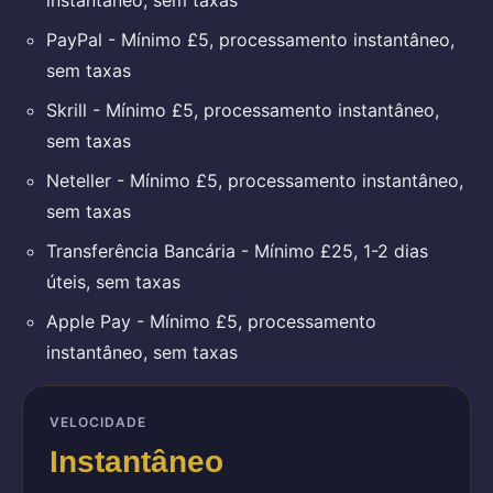
instantâneo, sem taxas
PayPal - Mínimo £5, processamento instantâneo,
sem taxas
Skrill - Mínimo £5, processamento instantâneo,
sem taxas
Neteller - Mínimo £5, processamento instantâneo,
sem taxas
Transferência Bancária - Mínimo £25, 1-2 dias
úteis, sem taxas
Apple Pay - Mínimo £5, processamento
instantâneo, sem taxas
VELOCIDADE
Instantâneo